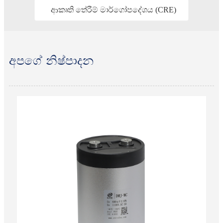
ආකෘති තේරීම් මාර්ගෝපදේශය (CRE)
අපගේ නිෂ්පාදන