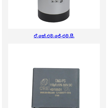
ඒ.කේ.එම්.ජේ-එම්.සී.