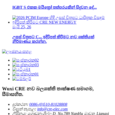
IGBT S එකක මයික්‍රෝ තත්පරයකින් සිදුවන දේ...
මැයි 25, 26
උසස් චිත්‍රපට C... ඉදිරිපත් කිරීමට නව ශක්තියක්
නිර්මාණය කරන්න.
Wuxi CRE නව බලශක්ති තාක්ෂණ සමාගම,
සීමාසහිත.
දුරකථන:
0086-(0)510-81028808
විද්‍යුත් තැපෑල:
info@cre-elec.com
ලිපිනය:
ගොඩනැගිල්ල D, No.789 NanHu මාවත, Liangxi