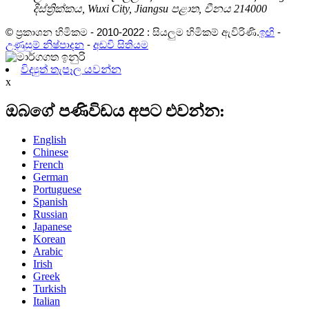
දිස්ත්‍රික්කය, Wuxi City, Jiangsu පළාත, චීනය 214000
© ප්‍රකාශන හිමිකම - 2010-2022 : සියලුම හිමිකම් ඇවිරිණි.
ඉඟි
-
උණුසුම් නිෂ්පාදන
-
අඩවි සිතියම
විද්‍යුත් තැපෑල යවන්න
x
ඔබගේ පණිවිඩය අපට එවන්න:
English
Chinese
French
German
Portuguese
Spanish
Russian
Japanese
Korean
Arabic
Irish
Greek
Turkish
Italian