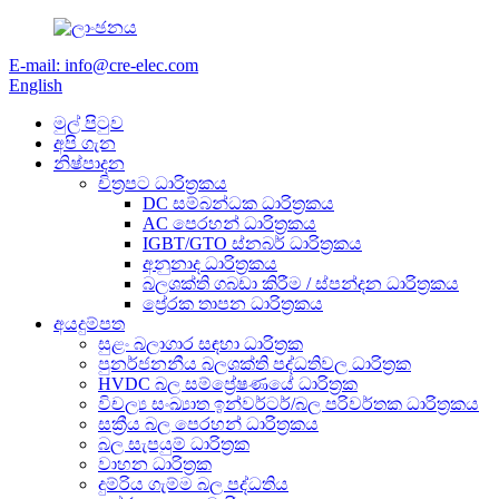
E-mail: info@cre-elec.com
English
මුල් පිටුව
අපි ගැන
නිෂ්පාදන
චිත්‍රපට ධාරිත්‍රකය
DC සම්බන්ධක ධාරිත්‍රකය
AC පෙරහන් ධාරිත්‍රකය
IGBT/GTO ස්නබර් ධාරිත්‍රකය
අනුනාද ධාරිත්‍රකය
බලශක්ති ගබඩා කිරීම / ස්පන්දන ධාරිත්‍රකය
ප්‍රේරක තාපන ධාරිත්‍රකය
අයදුම්පත
සුළං බලාගාර සඳහා ධාරිත්‍රක
පුනර්ජනනීය බලශක්ති පද්ධතිවල ධාරිත්‍රක
HVDC බල සම්ප්‍රේෂණයේ ධාරිත්‍රක
විචල්‍ය සංඛ්‍යාත ඉන්වර්ටර්/බල පරිවර්තක ධාරිත්‍රකය
සක්‍රීය බල පෙරහන් ධාරිත්‍රකය
බල සැපයුම් ධාරිත්‍රක
වාහන ධාරිත්‍රක
දුම්රිය ගැම්ම බල පද්ධතිය