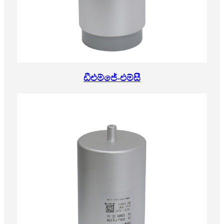
ඩීඑම්ජේ-එම්සී