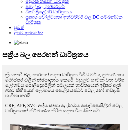
ප්‍රේරක තාපන ධාරිත්‍රක
පතල් බල ඉන්වර්ටර්
ඩිෆයිබ්‍රිලේටර් ධාරිත්‍රකය
ප්‍රකාශ වෝල්ටීයතා ඉන්වර්ටර් වල DC සම්බන්ධක
ධාරිත්‍රක
පුවත්
අපව අමතන්න
සක්‍රීය බල පෙරහන් ධාරිත්‍රකය
ක්‍රියාකාරී බල පෙරහන් සඳහා ධාරිත්‍රක විවිධ වර්ග, ප්‍රමාණ සහ
මෝස්තර වලින් නිෂ්පාදනය කෙරේ. බහුලව භාවිතා වන වර්ග
ලෝහමය පොලිප්‍රොපිලීන් පටලයක් භාවිතයෙන් ඉදිකර ඇති
අතර කිහිපයක් ලෝහමය පොලියෙස්ටර් පටල හෝ කඩදාසි
භාවිතා කරයි.
CRE, APF, SVG ආදිය සඳහා ලෝහමය පොලිප්‍රොපිලීන් පටල
ධාරිත්‍රකයක් නිර්මාණය කිරීම සඳහා විශේෂිත වේ.