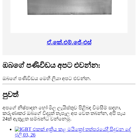
ඒ.කේ.එම්.ජේ-එස්
ඔබගේ පණිවිඩය අපට එවන්න:
ඔබගේ පණිවිඩය මෙහි ලියා අපට එවන්න.
පුවත්
අපගේ නිෂ්පාදන හෝ මිල ලැයිස්තුව පිළිබඳ විමසීම් සඳහා,
කරුණාකර ඔබගේ විද්‍යුත් තැපෑල අප වෙත තබන්න, අපි පැය
24ක් ඇතුළත සම්බන්ධ වන්නෙමු.
ජූලි 03, 26