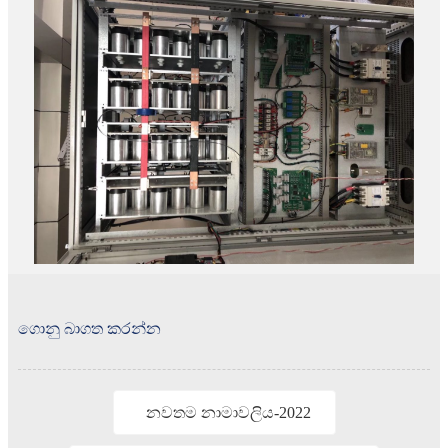
ගොනු බාගත කරන්න
නවතම නාමාවලිය-2022