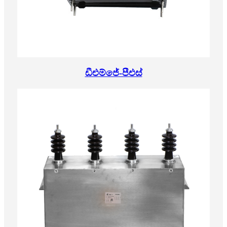
ඩීඑම්ජේ-පීඑස්