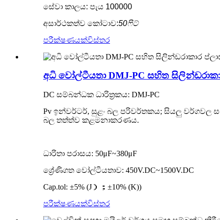
සේවා කාලය: පැය 100000
අසාර්ථකත්ව කෝටාව:
50ෆිට්
පරීක්ෂණයක්
විස්තර
අධි වෝල්ටීයතා DMJ-PC සහිත සිලින්ඩරාකාර
DC සම්බන්ධක ධාරිත්‍රකය: DMJ-PC
Pv ඉන්වර්ටර්, සුළං බල පරිවර්තකය; සියලු වර්ගවල ස
බල තත්ත්ව කළමනාකරණය.
ධාරිතා පරාසය: 50μF~380μF
ශ්‍රේණිගත වෝල්ටීයතාව: 450V.DC~1500V.DC
Cap.tol: ±5% (J）；±10% (K))
පරීක්ෂණයක්
විස්තර