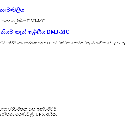
රක නාමාවලිය
ිනියම් කෑන් ශ්‍රේණිය DMJ-MC
ඩා කිරීම සහ පෙරහන සඳහා DC සම්බන්ධක කොටස බහුලව භාවිතා වේ. උදා: සුළං 
්‍යාත පරිවර්තක සහ ඉන්වර්ටර්
ථ; ආරෝපණ ගොඩවල්, UPS, ආදිය.