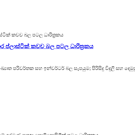
 ප්ලාස්ටික් කවච බල පටල ධාරිත්‍රකය
ංඛ්‍යාත පරිවර්තක සහ ඉන්වර්ටර් බල සැපයුම; පිරිසිදු විදුලි සහ