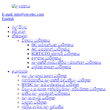
E-mail: info@cre-elec.com
English
මුල් පිටුව
අපි ගැන
නිෂ්පාදන
චිත්‍රපට ධාරිත්‍රකය
DC සම්බන්ධක ධාරිත්‍රකය
AC පෙරහන් ධාරිත්‍රකය
IGBT/GTO ස්නබර් ධාරිත්‍රකය
අනුනාද ධාරිත්‍රකය
බලශක්ති ගබඩා කිරීම / ස්පන්දන ධාරිත්‍රකය
ප්‍රේරක තාපන ධාරිත්‍රකය
අයදුම්පත
සුළං බලාගාර සඳහා ධාරිත්‍රක
පුනර්ජනනීය බලශක්ති පද්ධතිවල ධාරිත්‍රක
HVDC බල සම්ප්‍රේෂණයේ ධාරිත්‍රක
විචල්‍ය සංඛ්‍යාත ඉන්වර්ටර්/බල පරිවර්තක ධාරිත්‍රකය
සක්‍රීය බල පෙරහන් ධාරිත්‍රකය
බල සැපයුම් ධාරිත්‍රක
වාහන ධාරිත්‍රක
දුම්රිය ගැම්ම බල පද්ධතිය