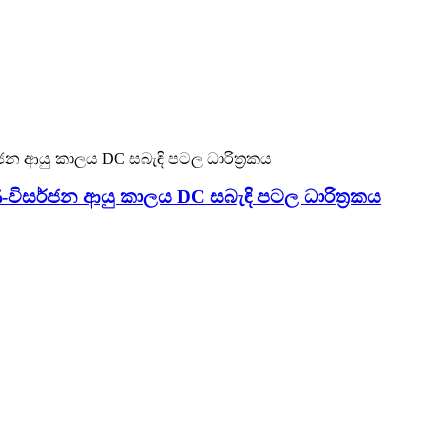
ණ-විසර්ජන ආයු කාලය DC සබැඳි පටල ධාරිත්‍රකය