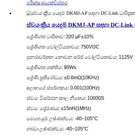
පරීක්ෂණයක්
විස්තර
ස්වයංක්‍රීය යෙදුම් DKMJ-AP සඳහා DC-Link ධ
ශ්‍රේණිගත ධාරිතාව: 320 μF±10%
ශ්‍රේණිගත වෝල්ටීයතාවය: 750VDC
පුනරාවර්තන නොවන සර්ජ් වෝල්ටීයතාවය: 1125V
ශ්‍රේණිගත ශක්තිය: 90Ws
ශ්‍රේණි ප්‍රතිරෝධය: ≤0.6mΩ(10KHz)
අලාභයේ ස්පර්ශකය: 0.001(100Hz)
ස්වයං විසර්ජන කාල නියතය: 10000S
ස්වයං ප්‍රේරණය: ≤15nH(1MHz)
මෙහෙයුම් උෂ්ණත්වය: -40~105°C
ගබඩා උෂ්ණත්වය: -40~105°C