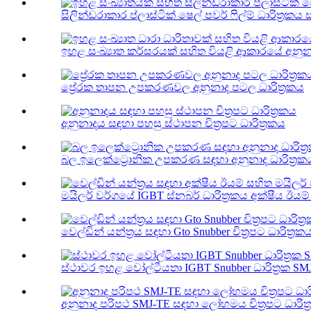
සිලින්ඩරාකාර ප්ලාස්ටික් ෂෙල් පවර් ෆිල්ම් ධාරිත්‍රකය 
ඉහළ සංඛ්‍යාත කර්සරයක් සහිත වියළි ආකාරයේ අනුනාද 
ප්‍රේරක තාපන උපකරණවල අනුනාද පටල ධාරිත්‍රකය
අනුනාදය සඳහා පහසු ස්ථාපන චිත්‍රපට ධාරිත්‍රකය
බල ඉලෙක්ට්‍රොනික උපකරණ සඳහා අනුනාද ධාරිත්‍රක
මයිලර් වර්ගයේ IGBT ස්නබර් ධාරිත්‍රකය අක්ෂීය ඊයම් 
වෙල්ඩින් යන්ත්‍රය සඳහා Gto Snubber චිත්‍රපට ධාරිත්‍රක
ස්ථාවර ඉහළ වෝල්ටීයතා IGBT Snubber ධාරිත්‍රක SM
අනුනාද පරිපථ SMJ-TE සඳහා ලෝහමය චිත්‍රපට ධාරිත්