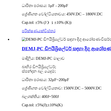
ධාරිතා පරාසය: 1μF - 200μF
ශ්‍රේණිගත වෝල්ටීයතාවය: 450V.DC – 1800V.DC
Cap.tol: ±5% (J）；±10% (K))
පරීක්ෂණයක්
විස්තර
DEMJ-PC ඩිෆයිබ්‍රිලේටර් සඳහා දිගු ආරෝප
මාදිලිය: DEMJ-PC මාලාව
බාහිර ඩිෆයිබ්‍රිලේටර්;
ස්පන්දන බල යෙදුම්;
ධාරිතා පරාසය: 32μF~200μF
ශ්‍රේණිගත වෝල්ටීයතාව: 1500V.DC – 5000V.DC
බලශක්තිය: 400J~500J
Cap.tol: ±5%(J);±10%(K)