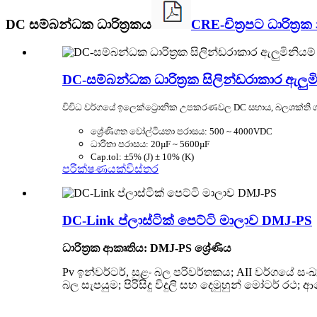
DC සම්බන්ධක ධාරිත්‍රකය
CRE-චිත්‍රපට ධාරිත්‍
DC-සම්බන්ධක ධාරිත්‍රක සිලින්ඩරාකාර ඇලුම
විවිධ වර්ගයේ ඉලෙක්ට්‍රොනික උපකරණවල DC සහාය, බලශක්ති ගබ
ශ්‍රේණිගත වෝල්ටීයතා පරාසය: 500 ~ 4000VDC
ධාරිතා පරාසය: 20µF ~ 5600µF
Cap.tol: ±5% (J) ± 10% (K)
පරීක්ෂණයක්
විස්තර
DC-Link ප්ලාස්ටික් පෙට්ටි මාලාව DMJ-PS
ධාරිත්‍රක ආකෘතිය: DMJ-PS ශ්‍රේණිය
Pv ඉන්වර්ටර්, සුළං බල පරිවර්තකය; AII වර්ගයේ සංඛ
බල සැපයුම; පිරිසිදු විදුලි සහ දෙමුහුන් මෝටර් ර