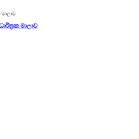
ාරිත්‍රක මාලාව