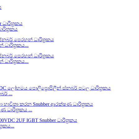
රිත්‍රකය
ාරිත්‍රකය...
ාරිත්‍රකය...
ර් ...
ධාරිත්‍රකය ...
‍රකය...