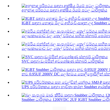
අනුනාද පරිපථය සඳහා අක්ෂීය ඊයම් පටල ධාරිත්‍රකය
IGBT සඳහා හොඳම මිලට අභිරුචි-සාදන ලද Snubber ධා
ලොකොමොට් වල තෙල් වර්ගය සහිත ස්නබර් පෙරහන් ධ
ලොකොමොට් වල තෙල් වර්ගය සහිත ස්නබර් පෙරහන් ධ
SVC සඳහා ඩැම්පින් අවශෝෂණ ස්නබර් ධාරිත්‍රකය
නව 0.95UF 2000V DC ලෝහමය පොලිප්‍රොපිලීන් ස්නබ
UPS පරිවර්තකය සඳහා භාවිතා කරන Snubber ආරක්ෂණ 
Snubber ධාරිත්‍රකය 1200VDC 2UF IGBT Snubber ධාරිත්