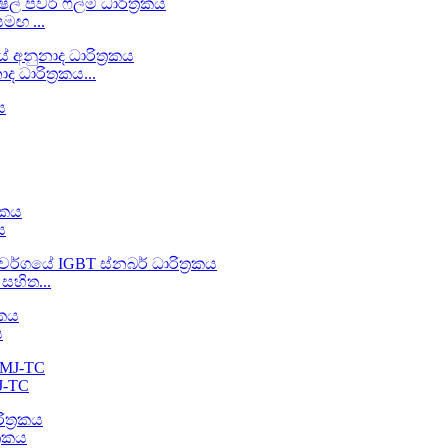
සමඟ ...
ධාරිත්‍රකය...
ය
සහිත...
ය
J-TC
‍රකය