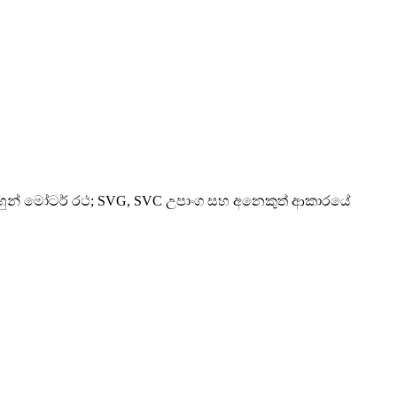
 දෙමුහුන් මෝටර් රථ; SVG, SVC උපාංග සහ අනෙකුත් ආකාරයේ