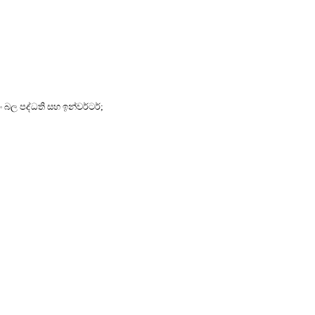
බල පද්ධති සහ ඉන්වර්ටර්;