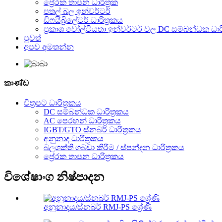
ප්‍රේරක තාපන ධාරිත්‍රක
පතල් බල ඉන්වර්ටර්
ඩිෆයිබ්‍රිලේටර් ධාරිත්‍රකය
ප්‍රකාශ වෝල්ටීයතා ඉන්වර්ටර් වල DC සම්බන්ධක ධාරි
පුවත්
අපව අමතන්න
කාණ්ඩ
චිත්‍රපට ධාරිත්‍රකය
DC සම්බන්ධක ධාරිත්‍රකය
AC පෙරහන් ධාරිත්‍රකය
IGBT/GTO ස්නබර් ධාරිත්‍රකය
අනුනාද ධාරිත්‍රකය
බලශක්ති ගබඩා කිරීම / ස්පන්දන ධාරිත්‍රකය
ප්‍රේරක තාපන ධාරිත්‍රකය
විශේෂාංග නිෂ්පාදන
අනුනාදය/ස්නබර් RMJ-PS ශ්‍රේණි