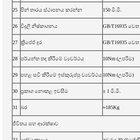
25
පින් තාරය ස්ථාපනය කරන්න
150 මි.මී.
26
විදුලි නිෂ්කාශනය
GB/T16935 වෙත
27
ක්‍රීපේජ් දුර
GB/T16935 වෙත
28
පර්යන්ත තද කිරීමේ ව්‍යවර්ථය
10Nm (උපරිම)
29
පහළ සවි කිරීමේ ඉස්කුරුප්පු ව්‍යවර්ථය
10Nm (උපරිම)
30
ප්‍රකාශ නොකළ ඉවසීම
± 1 මි.මී.
31
බර
≈185Kg
ජීවිතය සහ ආරක්ෂාව
32
සේවා කාලය
අවුරුදු 30 @ශ්‍