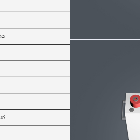
නය
නේ