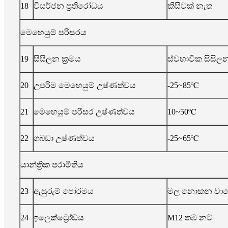
18
විසර්ජන ප්‍රතිරෝධය
කිසිවක් නැත
මෙහෙයුම් පරිසරය
19
සිසිලන ක්‍රමය
ස්වභාවික සිසිල
20
උපරිම මෙහෙයුම් උෂ්ණත්වය
-25~85℃
21
මෙහෙයුම් පරිසර උෂ්ණත්වය
10~50℃
22
ගබඩා උෂ්ණත්වය
-25~65℃
යාන්ත්‍රික පරාමිතිය
23
ඇසුරුම් පෝරමය
මල නොකන වා
24
ඉලෙක්ට්‍රෝඩය
M12 තඹ නට්