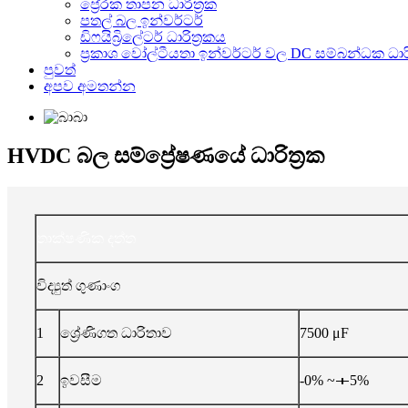
ප්‍රේරක තාපන ධාරිත්‍රක
පතල් බල ඉන්වර්ටර්
ඩිෆයිබ්‍රිලේටර් ධාරිත්‍රකය
ප්‍රකාශ වෝල්ටීයතා ඉන්වර්ටර් වල DC සම්බන්ධක ධාරි
පුවත්
අපව අමතන්න
HVDC බල සම්ප්‍රේෂණයේ ධාරිත්‍රක
තාක්ෂණික දත්ත
විද්‍යුත් ගුණාංග
1
ශ්‍රේණිගත ධාරිතාව
7500 μF
2
ඉවසීම
-0% ~＋5%