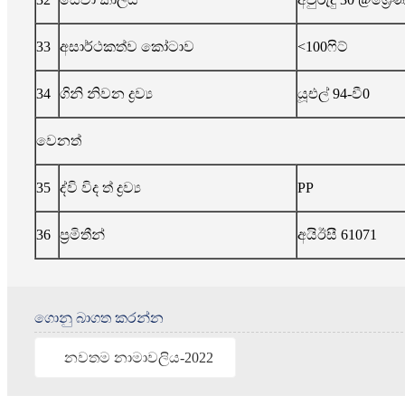
33
අසාර්ථකත්ව කෝටාව
<100ෆිට්
34
ගිනි නිවන ද්‍රව්‍ය
යූඑල් 94-වී0
වෙනත්
35
ද්වි විද ත් ද්‍රව්‍ය
PP
36
ප්‍රමිතීන්
අයිඊසී 61071
ගොනු බාගත කරන්න
නවතම නාමාවලිය-2022