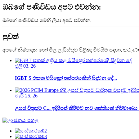
ඔබගේ පණිවිඩය අපට එවන්න:
ඔබගේ පණිවිඩය මෙහි ලියා අපට එවන්න.
පුවත්
අපගේ නිෂ්පාදන හෝ මිල ලැයිස්තුව පිළිබඳ විමසීම් සඳහා, කරුණ
ජූලි 03, 26
IGBT S එකක මයික්‍රෝ තත්පරයකින් සිදුවන දේ...
මැයි 25, 26
උසස් චිත්‍රපට C... ඉදිරිපත් කිරීමට නව ශක්තියක් නිර්මාණ