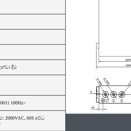
න්වා දීම
.0011 100Hz>
ම: 2000VAC, 60S අර්ධ
c