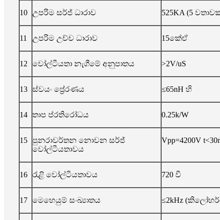
10
උපරිම සර්ජ් ධාරාව
525KA (5 වතාවක
11
උපරිම උච්ච ධාරාව
15කේඒ
12
වෝල්ටීයතා නැගීමේ අනුපාතය
>2V/uS
13
ස්වයං ප්‍රේරණය
≤65nH හි
14
තාප ප්රතිරෝධය
0.25k/W
15
පුනරාවර්තන නොවන සර්ජ්
Vpp=4200V t<30
වෝල්ටීයතාවය
16
රැළි වෝල්ටීයතාවය
720 වී
17
මෙහෙයුම් සංඛ්‍යාතය
≤2kHz (කිලෝහර්ට