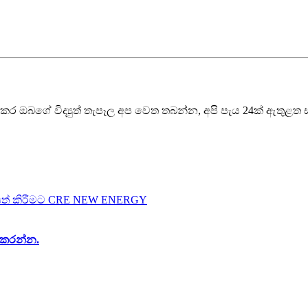
ාකර ඔබගේ විද්‍යුත් තැපෑල අප වෙත තබන්න, අපි පැය 24ක් ඇතුළත
ය කරන්න.