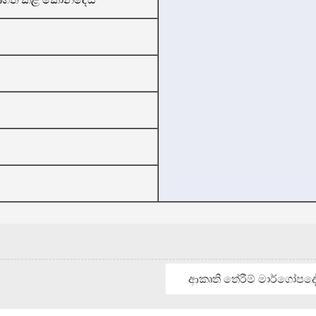
ආකෘති තේරීම් මාර්ගෝපද