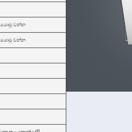
 යොමු වන්න
 යොමු වන්න
රේණිගත කළ කොන්දේසි