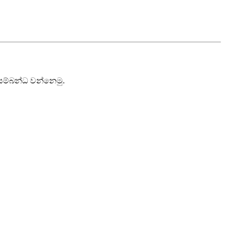
 සම්බන්ධ වන්නෙමු.