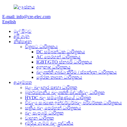
E-mail: info@cre-elec.com
English
මුල් පිටුව
අපි ගැන
නිෂ්පාදන
චිත්‍රපට ධාරිත්‍රකය
DC සම්බන්ධක ධාරිත්‍රකය
AC පෙරහන් ධාරිත්‍රකය
IGBT/GTO ස්නබර් ධාරිත්‍රකය
අනුනාද ධාරිත්‍රකය
බලශක්ති ගබඩා කිරීම / ස්පන්දන ධාරිත්‍රකය
ප්‍රේරක තාපන ධාරිත්‍රකය
අයදුම්පත
සුළං බලාගාර සඳහා ධාරිත්‍රක
පුනර්ජනනීය බලශක්ති පද්ධතිවල ධාරිත්‍රක
HVDC බල සම්ප්‍රේෂණයේ ධාරිත්‍රක
විචල්‍ය සංඛ්‍යාත ඉන්වර්ටර්/බල පරිවර්තක ධාරිත්‍රකය
සක්‍රීය බල පෙරහන් ධාරිත්‍රකය
බල සැපයුම් ධාරිත්‍රක
වාහන ධාරිත්‍රක
දුම්රිය ගැම්ම බල පද්ධතිය