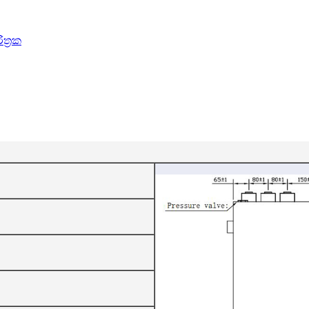
ත්‍රක