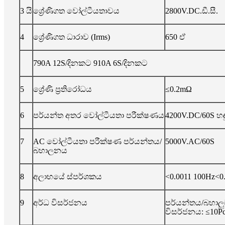
3 යි
ශ්‍රේණිගත වෝල්ටීයතාවය
2800V.DC.ඩී.සී.
4
ශ්‍රේණිගත ධාරාව (Irms)
650 ඒ
790A 12S/දිනකට 910A 6S/දිනකට
5
ශ්‍රේණි ප්‍රතිරෝධය
≤0.2mΩ
6
පර්යන්ත අතර වෝල්ටීයතා පරීක්ෂණය
4200V.DC/60S හඳු
7
AC වෝල්ටීයතා පරීක්ෂණ පර්යන්තය/
5000V.AC/60S
බහාලනය
8
අලාභයේ ස්පර්ශකය
<0.0011 100Hz<0
9
අර්ධ විසර්ජනය
පර්යන්තය/බහාලු
විසර්ජනය: ≤10P