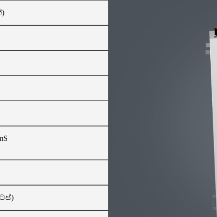
්)
mS
්ස්)