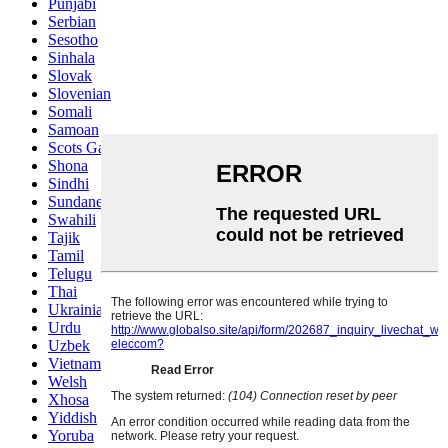
Punjabi
Serbian
Sesotho
Sinhala
Slovak
Slovenian
Somali
Samoan
Scots Gaelic
Shona
Sindhi
Sundanese
Swahili
Tajik
Tamil
Telugu
Thai
Ukrainian
Urdu
Uzbek
Vietnamese
Welsh
Xhosa
Yiddish
Yoruba