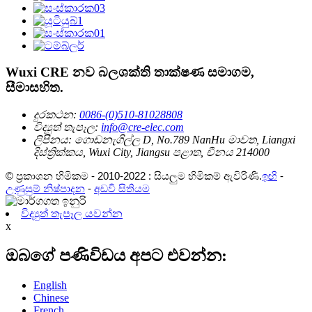
Wuxi CRE නව බලශක්ති තාක්ෂණ සමාගම,
සීමාසහිත.
දුරකථන:
0086-(0)510-81028808
විද්‍යුත් තැපෑල:
info@cre-elec.com
ලිපිනය:
ගොඩනැගිල්ල D, No.789 NanHu මාවත, Liangxi
දිස්ත්‍රික්කය, Wuxi City, Jiangsu පළාත, චීනය 214000
© ප්‍රකාශන හිමිකම - 2010-2022 : සියලුම හිමිකම් ඇවිරිණි.
ඉඟි
-
උණුසුම් නිෂ්පාදන
-
අඩවි සිතියම
විද්‍යුත් තැපෑල යවන්න
x
ඔබගේ පණිවිඩය අපට එවන්න:
English
Chinese
French