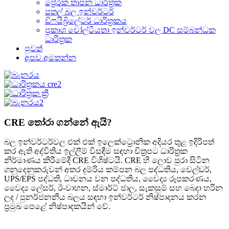
ප්‍රේරක තාපන ධාරිත්‍රක
පතල් බල ඉන්වර්ටර්
ඩිෆයිබ්‍රිලේටර් ධාරිත්‍රකය
ප්‍රකාශ වෝල්ටීයතා ඉන්වර්ටර් වල DC සම්බන්ධක
ධාරිත්‍රක
පුවත්
අපව අමතන්න
CRE තෝරා ගන්නේ ඇයි?
බල ඉන්වර්ටර්වල එක් එක් ඉලෙක්ට්‍රොනික අදියර තුළ ඉදිරිපත්
කර ඇති අද්විතීය ඉල්ලීම් විසඳීම සඳහා චිත්‍රපට ධාරිත්‍රක
නිර්මාණය කිරීමේදී CRE විශිෂ්ටයි. CRE හි ලොව පුරා සිටින
ගනුදෙනුකරුවන් අතර දුම්රිය කම්පන බල පද්ධතිය, වෙල්ඩර්,
UPS/EPS පද්ධති, ධාවනය වන පද්ධතිය, වෛද්‍ය රූපකරණය,
වෛද්‍ය ලේසර්, ඊ-වාහන, ස්මාර්ට් ජාල, සැකසුම් සහ බෙදා හරින
ලද / පුනර්ජනනීය බලය සඳහා ඉන්වර්ටර් නිෂ්පාදනය කරන
ප්‍රමුඛ පෙළේ නිෂ්පාදකයින් වේ.