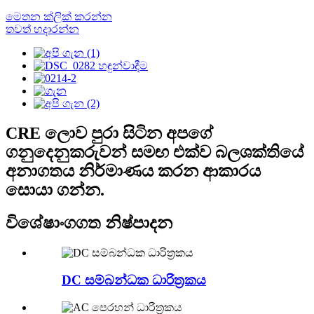
මෙතන ක්ලික් කරන්න
තවත් හදාරන්න
CRE ලොව පුරා සිටින අපගේ
ගනුදෙනුකරුවන් සමඟ එක්ව බලශක්තියේ
අනාගතය නිර්මාණය කරන ආකාරය
සොයා ගන්න.
විශේෂාංගගත නිෂ්පාදන
DC සම්බන්ධක ධාරිත්‍රකය