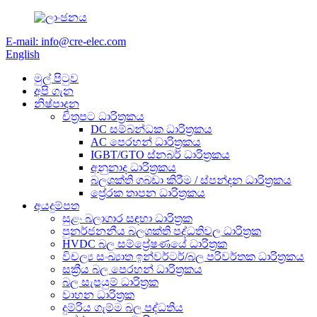
E-mail: info@cre-elec.com
English
මුල් පිටුව
අපි ගැන
නිෂ්පාදන
චිත්‍රපට ධාරිත්‍රකය
DC සම්බන්ධක ධාරිත්‍රකය
AC පෙරහන් ධාරිත්‍රකය
IGBT/GTO ස්නබර් ධාරිත්‍රකය
අනුනාද ධාරිත්‍රකය
බලශක්ති ගබඩා කිරීම / ස්පන්දන ධාරිත්‍රකය
ප්‍රේරක තාපන ධාරිත්‍රකය
අයදුම්පත
සුළං බලාගාර සඳහා ධාරිත්‍රක
පුනර්ජනනීය බලශක්ති පද්ධතිවල ධාරිත්‍රක
HVDC බල සම්ප්‍රේෂණයේ ධාරිත්‍රක
විචල්‍ය සංඛ්‍යාත ඉන්වර්ටර්/බල පරිවර්තක ධාරිත්‍රකය
සක්‍රීය බල පෙරහන් ධාරිත්‍රකය
බල සැපයුම් ධාරිත්‍රක
වාහන ධාරිත්‍රක
දුම්රිය ගැම්ම බල පද්ධතිය