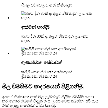
සියලු වර්ගවල වානේ නිෂ්පාදන
ඉක්මන් භාරදීම
ඔබට දින 30ක් ඇතුළත නිෂ්පාදන ලබා ගත
හැක.
ගුණාත්මක සේවාවක්
කලිලි පොසේල් සහ අහර්සාලස්
ශ්‍රීකොකොන්කොට් 24
මිල විමසීමට සාදරයෙන් පිළිගනිමු.
අපගේ නිෂ්පාදන හෝ මිල ලැයිස්තුව පිළිබඳ විමසීම් සඳහා,
කරුණාකර ඔබගේ විද්‍යුත් තැපෑල අප වෙත තබන්න, අපි පැය
24ක් ඇතුළත සම්බන්ධ වන්නෙමු.