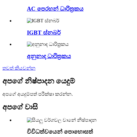
AC පෙරහන් ධාරිත්‍රකය
IGBT ස්නබර්
අනුනාද ධාරිත්‍රකය
තවත් කියවන්න
අපගේ නිෂ්පාදන යෙදුම්
අපගේ අයදුම්පත් පරීක්ෂා කරන්න.
අපගේ වාසි
විවිධත්වයෙන් පොහොසත්