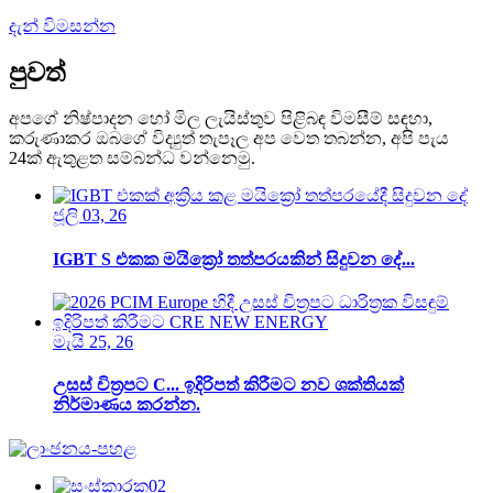
දැන් විමසන්න
පුවත්
අපගේ නිෂ්පාදන හෝ මිල ලැයිස්තුව පිළිබඳ විමසීම් සඳහා,
කරුණාකර ඔබගේ විද්‍යුත් තැපෑල අප වෙත තබන්න, අපි පැය
24ක් ඇතුළත සම්බන්ධ වන්නෙමු.
ජූලි 03, 26
IGBT S එකක මයික්‍රෝ තත්පරයකින් සිදුවන දේ...
මැයි 25, 26
උසස් චිත්‍රපට C... ඉදිරිපත් කිරීමට නව ශක්තියක්
නිර්මාණය කරන්න.