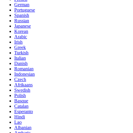
German
Portuguese
Spanish
Russian
Japanese
Korean
Arabic
Irish
Greek
Turkish
Italian
Danish
Romanian
Indonesian
Czech
Afrikaans
Swedish
Polish
Basque
Catalan
Esperanto
Hindi
Lao
Albanian
Amharic