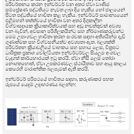
පරිවර්තනය කරන ඉන්වර්ටර් වන අතර ඒවා වාණිජ
සම්ප්‍රේෂණ පද්ධතියට නැවත ලබා දිය හැකිය හෝ ජාලයෙන්
පිටත පද්ධතියේ භාවිතා කළ හැකිය. ඉන්වර්ටර් සාමාන්‍යයෙන්
එළිමහන් තත්ත්වයේ භාවිතා වන අතර දිගුකාලීන
විශ්වාසදායක ක්‍රියාකාරිත්වයක් සහ අඩු නඩත්තුවක් අවශ්‍ය
වන බැවින්, අවසාන පරිශීලකයින්ට සහ නිර්මාණකරුවන්ට
මෙම උපාංගවල භාවිතා කරන සංරචක සඳහා අතිශයින්ම දැඩි
ගුණාත්මක සහ විශ්වසනීයත්ව අවශ්‍යතා ඇත. බලශක්ති
පරිවර්තන ක්‍රියාවලියේ වාහකය සහ සහාය ලෙස, චිත්‍රපට
ධාරිත්‍රක ප්‍රකාශ වෝල්ටීයතා ඉන්වර්ටර්වල සියලුම අංශවල
වැදගත් කාර්යභාරයක් ඉටු කරයි. ඒවා නිසි ලෙස තෝරා
නොගතහොත්, ඒවා උපකරණවල ස්ථායිතාව සහ ආයු කාලය
කෙරෙහි මාරාන්තික බලපෑමක් ඇති කරයි.
ඉන්වර්ටර් පරිපථයේ භාවිතය සඳහා, කරුණාකර පහත
රූපයේ යෙදුම් උදාහරණය බලන්න: