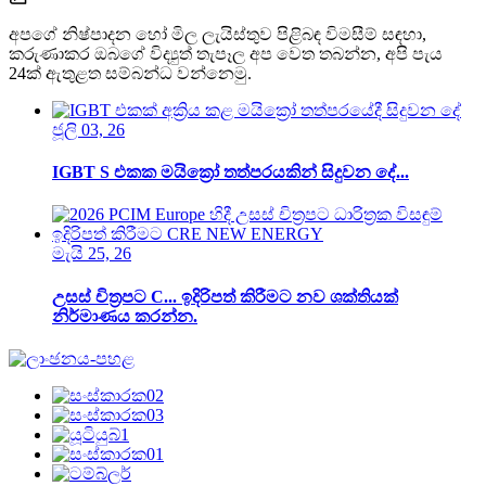
අපගේ නිෂ්පාදන හෝ මිල ලැයිස්තුව පිළිබඳ විමසීම් සඳහා,
කරුණාකර ඔබගේ විද්‍යුත් තැපෑල අප වෙත තබන්න, අපි පැය
24ක් ඇතුළත සම්බන්ධ වන්නෙමු.
ජූලි 03, 26
IGBT S එකක මයික්‍රෝ තත්පරයකින් සිදුවන දේ...
මැයි 25, 26
උසස් චිත්‍රපට C... ඉදිරිපත් කිරීමට නව ශක්තියක්
නිර්මාණය කරන්න.