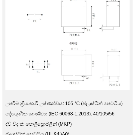
උපරිම ක්‍රියාකාරී උෂ්ණත්වය: 105 °C (ප්ලාස්ටික් පෙට්ටිය)
දේශගුණික කාණ්ඩය (IEC 60068-1:2013): 40/105/56
ද්වි විද ත්: පොලිප්‍රොපිලීන් (MKP)
ප්ලාස්ටික් පෙට්ටිය (UL 94 V-0)