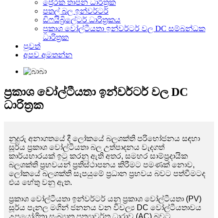
ප්‍රේරක තාපන ධාරිත්‍රක
පතල් බල ඉන්වර්ටර්
ඩිෆයිබ්‍රිලේටර් ධාරිත්‍රකය
ප්‍රකාශ වෝල්ටීයතා ඉන්වර්ටර් වල DC සම්බන්ධක
ධාරිත්‍රක
පුවත්
අපව අමතන්න
ප්‍රකාශ වෝල්ටීයතා ඉන්වර්ටර් වල DC
ධාරිත්‍රක
නුදුරු අනාගතයේ දී ලෝකයේ බලශක්ති පරිභෝජනය සඳහා
සූර්ය ප්‍රකාශ වෝල්ටීයතා බල උත්පාදනය වැදගත්
කාර්යභාරයක් ඉටු කරනු ඇති අතර, සමහර සාම්ප්‍රදායික
බලශක්ති ප්‍රභවයන් ප්‍රතිස්ථාපනය කිරීමට පමණක් නොව,
ලෝකයේ බලශක්ති සැපයුමේ ප්‍රධාන ප්‍රභවය බවට පත්වීමටද
එය හේතු වනු ඇත.
ප්‍රකාශ වෝල්ටීයතා ඉන්වර්ටර් යනු ප්‍රකාශ වෝල්ටීයතා (PV)
සූර්ය පැනල මගින් ජනනය වන විචල්‍ය DC වෝල්ටීයතාවය
උපයෝගිතා සංඛ්‍යාත ප්‍රත්‍යාවර්ත ධාරාව (AC) බවට