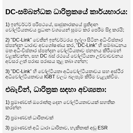
DC-සම්බන්ධක ධාරිත්‍රකයේ කාර්යභාරය:
1) ඉන්වර්ටර් පරිපථයේ, සෘජුකාරකයේ ප්‍රතිදාන
වෝල්ටීයතාවය ප්‍රධාන වශයෙන් සුමට කර පෙරීම සිදු කරයි;
2) "DC-Link" වෙතින් ඉන්වර්ටරය ඉල්ලා සිටින අධි-විස්තාර
ස්පන්දන ධාරාව අවශෝෂණය කර, "DC-Link" හි සම්බාධනය
මත අධි-විස්තාර ස්පන්දන වෝල්ටීයතාව ජනනය කිරීමෙන්
වළක්වන්න, සහ DC බස් රථයේ වෝල්ටීයතා උච්චාවචනය
අවසර ලත් පරාස පරාසය තුළ තබා ගන්න;
3) "DC-Link" හි වෝල්ටීයතා අධිවෝල්ටීයතාවය සහ අස්ථිර
අධිවෝල්ටීයතාවය IGBT වලට බලපෑම් කිරීම වැළැක්වීම.
එබැවින්, ධාරිත්‍රක සඳහා අවශ්‍යතා:
1) ප්‍රමාණවත් ඔරොත්තු දෙන වෝල්ටීයතාවයක් සහතික
කරන්න
2) ප්‍රමාණවත් ධාරිතාවක්
3) ප්‍රමාණවත් අධි ධාරා ධාරිතාව, හැකිතාක් අඩු ESR