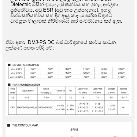
Dielectric විසින් ඉහළ උෂ්ණත්වය සහ ඉහළ ආර්ද්‍රතා
ප්‍රතිරෝධය, අඩු ESR (අඩු තාප උත්පාදනය), ඉහළ
විශ්වසනීයත්වය සහ දිගු ආයු කාලය සහිත චිත්‍රපට
ධාරිත්‍රක මාලාවක් නිර්මාණය කර සංවර්ධනය කර ඇත.
ඒවා අතර, DMJ-PS DC බස් ධාරිත්‍රකයේ කාර්ය සාධන
ලක්ෂණ පහත පරිදි වේ: