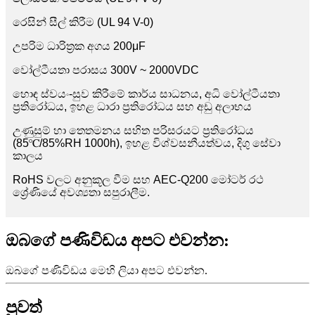
රෙසින් සීල් කිරීම (UL 94 V-0)
උපරිම ධාරිත්‍රක අගය 200μF
වෝල්ටීයතා පරාසය 300V ~ 2000VDC
හොඳ ස්වයං-සුව කිරීමේ කාර්ය සාධනය, අධි වෝල්ටීයතා
ප්‍රතිරෝධය, ඉහළ ධාරා ප්‍රතිරෝධය සහ අඩු අලාභය
උණුසුම් හා තෙතමනය සහිත පරිසරයට ප්‍රතිරෝධය
(85℃/85%RH 1000h), ඉහළ විශ්වසනීයත්වය, දිගු සේවා
කාලය
RoHS වලට අනුකූල වීම සහ AEC-Q200 මෝටර් රථ
ශ්‍රේණියේ අවශ්‍යතා සපුරාලීම.
ඔබගේ පණිවිඩය අපට එවන්න:
ඔබගේ පණිවිඩය මෙහි ලියා අපට එවන්න.
පුවත්