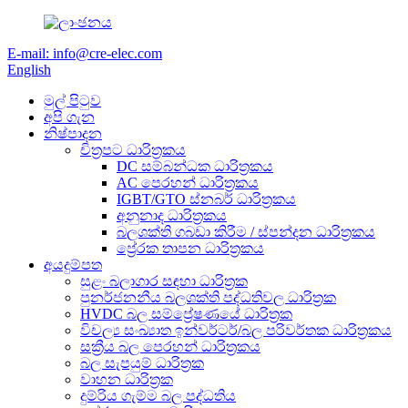
E-mail: info@cre-elec.com
English
මුල් පිටුව
අපි ගැන
නිෂ්පාදන
චිත්‍රපට ධාරිත්‍රකය
DC සම්බන්ධක ධාරිත්‍රකය
AC පෙරහන් ධාරිත්‍රකය
IGBT/GTO ස්නබර් ධාරිත්‍රකය
අනුනාද ධාරිත්‍රකය
බලශක්ති ගබඩා කිරීම / ස්පන්දන ධාරිත්‍රකය
ප්‍රේරක තාපන ධාරිත්‍රකය
අයදුම්පත
සුළං බලාගාර සඳහා ධාරිත්‍රක
පුනර්ජනනීය බලශක්ති පද්ධතිවල ධාරිත්‍රක
HVDC බල සම්ප්‍රේෂණයේ ධාරිත්‍රක
විචල්‍ය සංඛ්‍යාත ඉන්වර්ටර්/බල පරිවර්තක ධාරිත්‍රකය
සක්‍රීය බල පෙරහන් ධාරිත්‍රකය
බල සැපයුම් ධාරිත්‍රක
වාහන ධාරිත්‍රක
දුම්රිය ගැම්ම බල පද්ධතිය