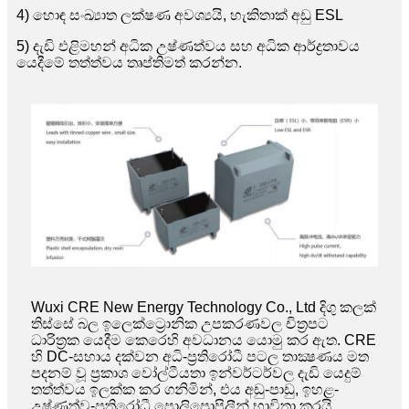
4) හොඳ සංඛ්‍යාත ලක්ෂණ අවශ්‍යයි, හැකිතාක් අඩු ESL
5) දැඩි එළිමහන් අධික උෂ්ණත්වය සහ අධික ආර්ද්‍රතාවය
යෙදීමේ තත්ත්වය තෘප්තිමත් කරන්න.
Wuxi CRE New Energy Technology Co., Ltd දිගු කලක්
තිස්සේ බල ඉලෙක්ට්‍රොනික උපකරණවල චිත්‍රපට
ධාරිත්‍රක යෙදීම කෙරෙහි අවධානය යොමු කර ඇත. CRE
හි DC-සහාය දක්වන අධි-ප්‍රතිරෝධී පටල තාක්‍ෂණය මත
පදනම් වූ ප්‍රකාශ වෝල්ටීයතා ඉන්වර්ටර්වල දැඩි යෙදුම්
තත්ත්වය ඉලක්ක කර ගනිමින්, එය අඩු-පාඩු, ඉහළ-
උෂ්ණත්ව-ප්‍රතිරෝධී පොලිප්‍රොපිලීන් භාවිතා කරයි.