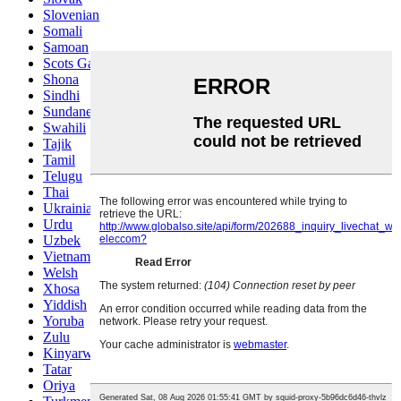
Slovenian
Somali
Samoan
Scots Gaelic
Shona
Sindhi
Sundanese
Swahili
Tajik
Tamil
Telugu
Thai
Ukrainian
Urdu
Uzbek
Vietnamese
Welsh
Xhosa
Yiddish
Yoruba
Zulu
Kinyarwanda
Tatar
Oriya