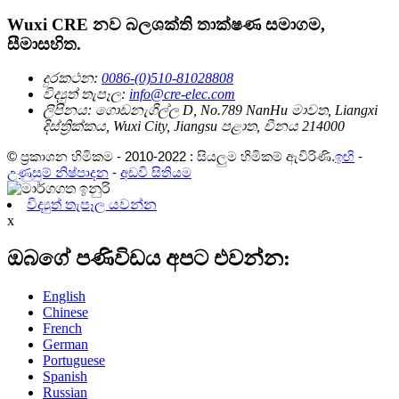
Wuxi CRE නව බලශක්ති තාක්ෂණ සමාගම,
සීමාසහිත.
දුරකථන:
0086-(0)510-81028808
විද්‍යුත් තැපෑල:
info@cre-elec.com
ලිපිනය:
ගොඩනැගිල්ල D, No.789 NanHu මාවත, Liangxi
දිස්ත්‍රික්කය, Wuxi City, Jiangsu පළාත, චීනය 214000
© ප්‍රකාශන හිමිකම - 2010-2022 : සියලුම හිමිකම් ඇවිරිණි.
ඉඟි
-
උණුසුම් නිෂ්පාදන
-
අඩවි සිතියම
විද්‍යුත් තැපෑල යවන්න
x
ඔබගේ පණිවිඩය අපට එවන්න:
English
Chinese
French
German
Portuguese
Spanish
Russian