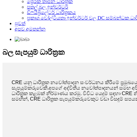
ප්‍රේරක තාපන ධාරිත්‍රක
පතල් බල ඉන්වර්ටර්
ඩිෆයිබ්‍රිලේටර් ධාරිත්‍රකය
ප්‍රකාශ වෝල්ටීයතා ඉන්වර්ටර් වල DC සම්බන්ධක ධාරි
පුවත්
අපව අමතන්න
බල සැපයුම් ධාරිත්‍රක
CRE යනු ධාරිත්‍රක නවෝත්පාදන සංවර්ධනය කිරීමේ ප්‍රමු
සැපයුම්කරුවෙකි.
අපගේ අද්විතීය නවෝත්පාදනයන් සමඟ අපි ප
ධාරිත්‍රක කළඹක් නිර්මාණය කරමු. විවිධ යෙදුම් සඳහා CRE
සමඟින්, CRE ධාරිත්‍රක සැපයුම්කරුවෙකුට වඩා විසඳුම් ස