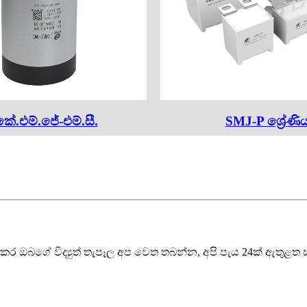
කේ.එම්.ජේ-එම්.සී.
SMJ-P ශ්‍රේණි
ාකර ඔබගේ විද්‍යුත් තැපෑල අප වෙත තබන්න, අපි පැය 24ක් ඇතුළත