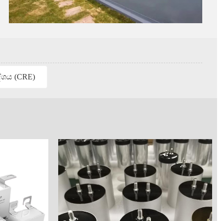
ේශය (CRE)