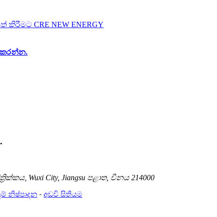
ය කරන්න.
.
‍රික්කය, Wuxi City, Jiangsu පළාත, චීනය 214000
ම් නිෂ්පාදන
-
අඩවි සිතියම