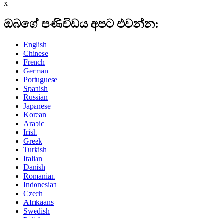
x
ඔබගේ පණිවිඩය අපට එවන්න:
English
Chinese
French
German
Portuguese
Spanish
Russian
Japanese
Korean
Arabic
Irish
Greek
Turkish
Italian
Danish
Romanian
Indonesian
Czech
Afrikaans
Swedish