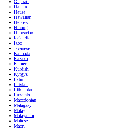
Gujarati
Haitian
Hausa
Hawaiian
Hebrew
Hmong
Hungarian
Icelandic
Igbo
Javanese
Kannada
Kazakh
Khmer
Kurdish
Kyrgyz
Latin
Latvian
Lithuanian
Luxembou..
Macedonian
Malagasy
Malay
Malayalam
Maltese
Maori