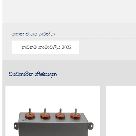
ගොනු බාගත කරන්න
නවතම නාමාවලිය-2022
ව්‍යවහාරික නිෂ්පාදන