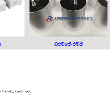
ය
ඩීඑම්ජේ-එම්සී
 සම්බන්ධ වන්නෙමු.