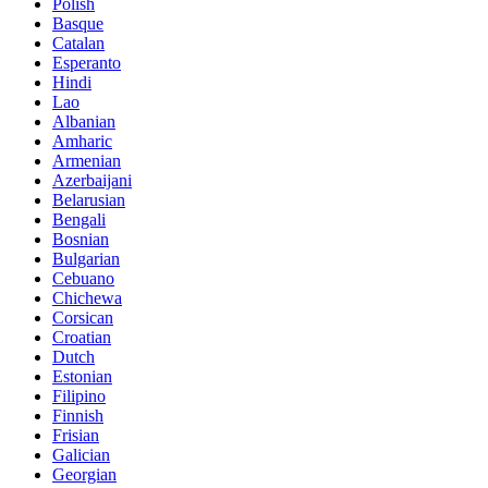
Polish
Basque
Catalan
Esperanto
Hindi
Lao
Albanian
Amharic
Armenian
Azerbaijani
Belarusian
Bengali
Bosnian
Bulgarian
Cebuano
Chichewa
Corsican
Croatian
Dutch
Estonian
Filipino
Finnish
Frisian
Galician
Georgian