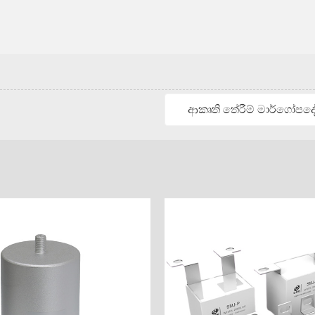
ආකෘති තේරීම් මාර්ගෝපද