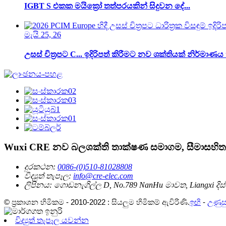
IGBT S එකක මයික්‍රෝ තත්පරයකින් සිදුවන දේ...
මැයි 25, 26
උසස් චිත්‍රපට C... ඉදිරිපත් කිරීමට නව ශක්තියක් නිර්මාණ
Wuxi CRE නව බලශක්ති තාක්ෂණ සමාගම, සීමාසහිත
දුරකථන:
0086-(0)510-81028808
විද්‍යුත් තැපෑල:
info@cre-elec.com
ලිපිනය:
ගොඩනැගිල්ල D, No.789 NanHu මාවත, Liangxi දිස්ත්
© ප්‍රකාශන හිමිකම - 2010-2022 : සියලුම හිමිකම් ඇවිරිණි.
ඉඟි
-
උණුසු
විද්‍යුත් තැපෑල යවන්න