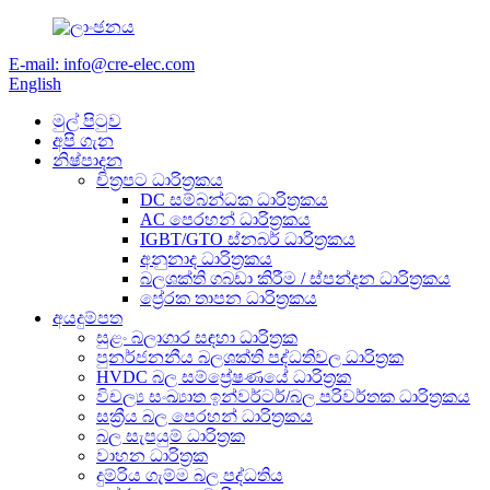
E-mail: info@cre-elec.com
English
මුල් පිටුව
අපි ගැන
නිෂ්පාදන
චිත්‍රපට ධාරිත්‍රකය
DC සම්බන්ධක ධාරිත්‍රකය
AC පෙරහන් ධාරිත්‍රකය
IGBT/GTO ස්නබර් ධාරිත්‍රකය
අනුනාද ධාරිත්‍රකය
බලශක්ති ගබඩා කිරීම / ස්පන්දන ධාරිත්‍රකය
ප්‍රේරක තාපන ධාරිත්‍රකය
අයදුම්පත
සුළං බලාගාර සඳහා ධාරිත්‍රක
පුනර්ජනනීය බලශක්ති පද්ධතිවල ධාරිත්‍රක
HVDC බල සම්ප්‍රේෂණයේ ධාරිත්‍රක
විචල්‍ය සංඛ්‍යාත ඉන්වර්ටර්/බල පරිවර්තක ධාරිත්‍රකය
සක්‍රීය බල පෙරහන් ධාරිත්‍රකය
බල සැපයුම් ධාරිත්‍රක
වාහන ධාරිත්‍රක
දුම්රිය ගැම්ම බල පද්ධතිය