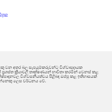
ත්‍රක
ඛයෙකු වන අතර බල සැපයුම්කරුවන්ට විශ්වාසදායක
්‍රශස්ත ක්‍රියාවලි තාක්ෂණයන් භාවිතා කරමින් වෙනස් කළ
 නිෂ්පාදනවල විශ්වසනීයත්වය පිළිබඳ ඔප්පු කළ ඉතිහාසයක්
පයන්නෙකු ලෙස වර්ධනය වේ.