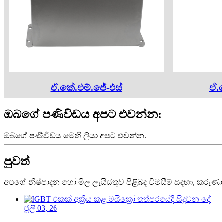
ඒ.කේ.එම්.ජේ-එස්
ඒ.
ඔබගේ පණිවිඩය අපට එවන්න:
ඔබගේ පණිවිඩය මෙහි ලියා අපට එවන්න.
පුවත්
අපගේ නිෂ්පාදන හෝ මිල ලැයිස්තුව පිළිබඳ විමසීම් සඳහා, කරුණ
ජූලි 03, 26