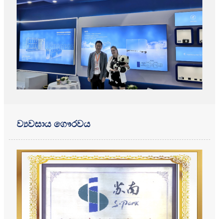
ව්‍යවසාය ගෞරවය