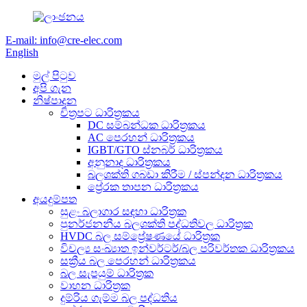
E-mail: info@cre-elec.com
English
මුල් පිටුව
අපි ගැන
නිෂ්පාදන
චිත්‍රපට ධාරිත්‍රකය
DC සම්බන්ධක ධාරිත්‍රකය
AC පෙරහන් ධාරිත්‍රකය
IGBT/GTO ස්නබර් ධාරිත්‍රකය
අනුනාද ධාරිත්‍රකය
බලශක්ති ගබඩා කිරීම / ස්පන්දන ධාරිත්‍රකය
ප්‍රේරක තාපන ධාරිත්‍රකය
අයදුම්පත
සුළං බලාගාර සඳහා ධාරිත්‍රක
පුනර්ජනනීය බලශක්ති පද්ධතිවල ධාරිත්‍රක
HVDC බල සම්ප්‍රේෂණයේ ධාරිත්‍රක
විචල්‍ය සංඛ්‍යාත ඉන්වර්ටර්/බල පරිවර්තක ධාරිත්‍රකය
සක්‍රීය බල පෙරහන් ධාරිත්‍රකය
බල සැපයුම් ධාරිත්‍රක
වාහන ධාරිත්‍රක
දුම්රිය ගැම්ම බල පද්ධතිය