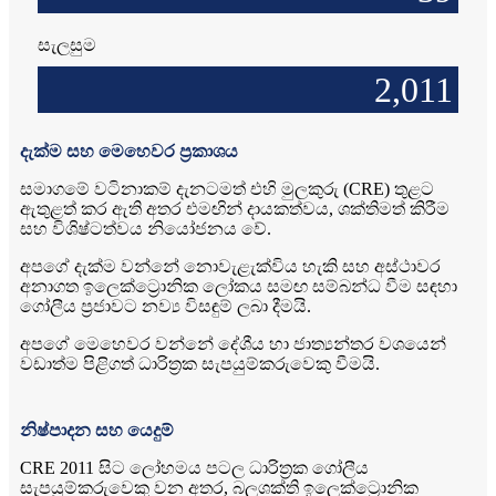
සැලසුම
2,011
දැක්ම සහ මෙහෙවර ප්‍රකාශය
සමාගමේ වටිනාකම් දැනටමත් එහි මුලකුරු (CRE) තුළට
ඇතුළත් කර ඇති අතර එමඟින් දායකත්වය, ශක්තිමත් කිරීම
සහ විශිෂ්ටත්වය නියෝජනය වේ.
අපගේ දැක්ම වන්නේ නොවැළැක්විය හැකි සහ අස්ථාවර
අනාගත ඉලෙක්ට්‍රොනික ලෝකය සමඟ සම්බන්ධ වීම සඳහා
ගෝලීය ප්‍රජාවට නව්‍ය විසඳුම් ලබා දීමයි.
අපගේ මෙහෙවර වන්නේ දේශීය හා ජාත්‍යන්තර වශයෙන්
වඩාත්ම පිළිගත් ධාරිත්‍රක සැපයුම්කරුවෙකු වීමයි.
නිෂ්පාදන සහ යෙදුම්
CRE 2011 සිට ලෝහමය පටල ධාරිත්‍රක ගෝලීය
සැපයුම්කරුවෙකු වන අතර, බලශක්ති ඉලෙක්ට්‍රොනික