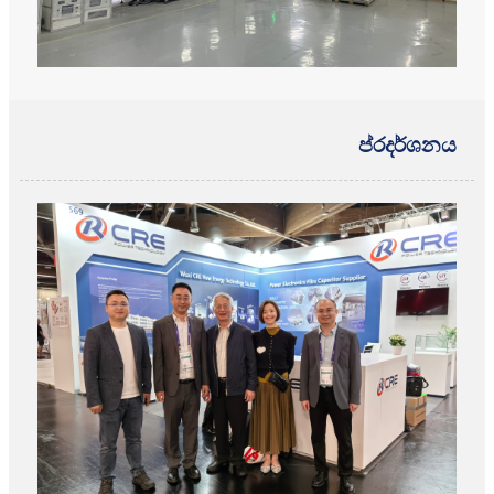
ප්රදර්ශනය