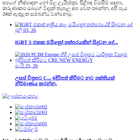
අපගේ නිෂ්පාදන හෝ මිල ලැයිස්තුව පිළිබඳ විමසීම් සඳහා,
කරුණාකර ඔබගේ විද්‍යුත් තැපෑල අප වෙත තබන්න, අපි පැය
24ක් ඇතුළත සම්බන්ධ වන්නෙමු.
ජූලි 03, 26
IGBT S එකක මයික්‍රෝ තත්පරයකින් සිදුවන දේ...
මැයි 25, 26
උසස් චිත්‍රපට C... ඉදිරිපත් කිරීමට නව ශක්තියක්
නිර්මාණය කරන්න.