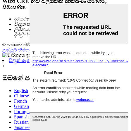
Wuxi CRE නව බලශක්ති තාක්ෂණ සමාගම,
සීමාසහිත.
දුරකථන:
0086-(0)510-81028808
විද්‍යුත් තැපෑල:
info@cre-elec.com
ලිපිනය:
ගොඩනැගිල්ල D, No.789 NanHu මාවත, Liangxi
දිස්ත්‍රික්කය, Wuxi City, Jiangsu පළාත, චීනය 214000
© ප්‍රකාශන හිමිකම - 2010-2022 : සියලුම හිමිකම් ඇවිරිණි.
ඉඟි
-
උණුසුම් නිෂ්පාදන
-
අඩවි සිතියම
විද්‍යුත් තැපෑල යවන්න
x
ඔබගේ පණිවිඩය අපට එවන්න:
English
Chinese
French
German
Portuguese
Spanish
Russian
Japanese