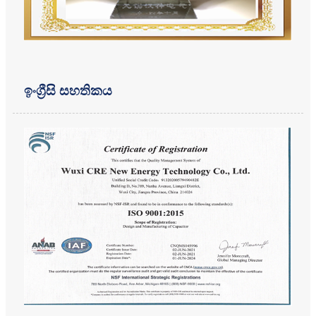
ඉංග්‍රීසි සහතිකය