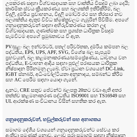
උපකරණ සඳහා විශ්වාසදායක සහ වෘත්තීය විසඳුම් ලබා දෙයි;
කාර්මික ස්වයංක්‍රීයකරණය සහ බලශක්ති ඉතිරිකිරීම්, බල
විදුලි, දුම්රිය ප්‍රවාහනය, විදුලි මෝටර් රථ සහ තිරසාර නව
බලශක්තිය ඇතුළු විවිධ ක්ෂේත්‍රවලට ගැඹුරින් පිවිසීම. අපගේ
ගනුදෙනුකරුවන් සඳහා අභිරුචිකරණය කරන ලද
විශ්වාසදායක, ගුණාත්මක සහ ප්‍රශස්ත ධාරිත්‍රක විසඳුම්
සැමවිටම අපගේ ප්‍රමුඛතාවය වී ඇත.
PV/සුළං බල ඉන්වර්ටර්, පතල් පරිවර්තක, දුම්රිය කම්පන බල
පද්ධතිය, EPS, UPS, APF, SVG, විශේෂ බල සැපයුම්
ප්‍රභවයන්, බල කළමනාකරණය/සම්ප්‍රේෂණය, ධාවනය වන
පද්ධතිය, E-වාහන ආදිය සඳහා පුළුල් පරාසයක ධාරිත්‍රක
නිෂ්පාදන පිරිනමනු ලැබේ. ඒවා ප්‍රධාන වශයෙන් DC-Link,
IGBT ස්නබර්, අධි-වෝල්ටීයතා අනුනාදය, සම්බන්ධ කිරීම
සහ AC පෙරීම සඳහා යොදා ගැනේ.
දැනට, CRE සතුව පේටන්ට් බලපත්‍ර 20කට වඩා ඇති අතර
තත්ත්ව කළමනාකරණ පද්ධතිය ISO9001 සහ TS16949 සහ
UL ආරක්ෂණ සංවිධානය විසින් සහතික කර ඇත.
ගනුදෙනුකරුවන්, හවුල්කරුවන් සහ අනාගතය
සමාගම දේශීය වශයෙන් ගනුදෙනුකරුවන්ට සේවය කර
ඇතිවා පමණක් නොව, ලොව පුරා සමාගම් සඳහා නිෂ්පාදන