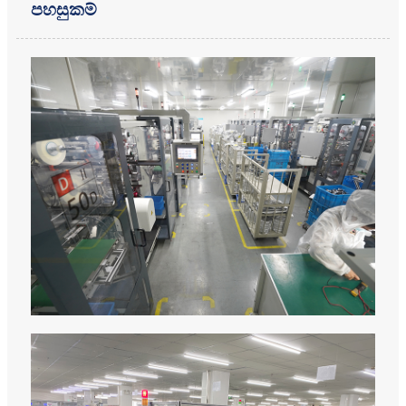
පහසුකම්