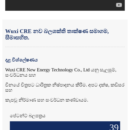
Wuxi CRE නව බලශක්ති තාක්ෂණ සමාගම,
සීමාසහිත.
දළ විශ්ලේෂණය
Wuxi CRE New Energy Technology Co., Ltd යනු සැලසුම්,
සංවර්ධනය සහ
චීනයේ චිත්‍රපට ධාරිත්‍රක නිෂ්පාදනය කිරීම. අපට දක්ෂ, කඩිසර
සහ
කැපවූ නිර්මාණ සහ සංවර්ධන කණ්ඩායම.
පේටන්ට් බලපත්‍රය
39