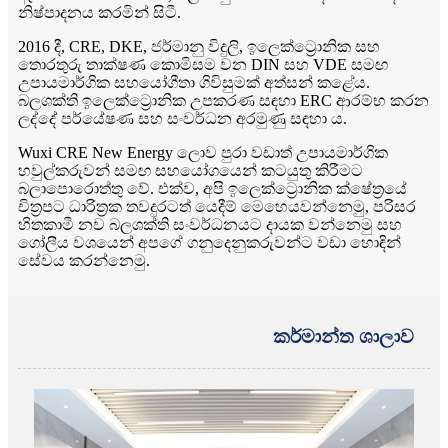
නිෂ්පාදනය කරමින් සිටී.
2016 දී, CRE, DKE, ජර්මානු විදුලි, ඉලෙක්ට්‍රොනික සහ
තොරතුරු තාක්ෂණ කොමිසම වන DIN සහ VDE සමඟ
උපායමාර්ගික සහයෝගීතා ගිවිසුමක් අත්සන් කළේය.
බලශක්ති ඉලෙක්ට්‍රොනික උපකරණ සඳහා ERC ආරම්භ කරන
ලද්දේ පර්යේෂණ සහ සංවර්ධන අරමුණු සඳහා ය.
Wuxi CRE New Energy ලොව පුරා වඩාත් උපායමාර්ගික
හවුල්කරුවන් සමඟ සහයෝගයෙන් කටයුතු කිරීමට
බලාපොරොත්තු වේ. එක්ව, අපි ඉලෙක්ට්‍රොනික ක්ෂේත්‍රයේ
චිත්‍රපට ධාරිත්‍රක තවදුරටත් යෙදීම් මෙහෙයවන්නෙමු, පරිසර
හිතකාමී නව බලශක්ති සංවර්ධනයට දායක වන්නෙමු සහ
ගෝලීය වශයෙන් අපගේ ගනුදෙනුකරුවන්ට වඩා හොඳින්
සේවය කරන්නෙමු.
කර්මාන්ත ශාලාව