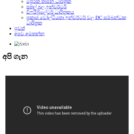
ප්‍රේරක තාපන ධාරිත්‍රක
පතල් බල ඉන්වර්ටර්
ඩිෆයිබ්‍රිලේටර් ධාරිත්‍රකය
ප්‍රකාශ වෝල්ටීයතා ඉන්වර්ටර් වල DC සම්බන්ධක
ධාරිත්‍රක
පුවත්
අපව අමතන්න
අපි ගැන