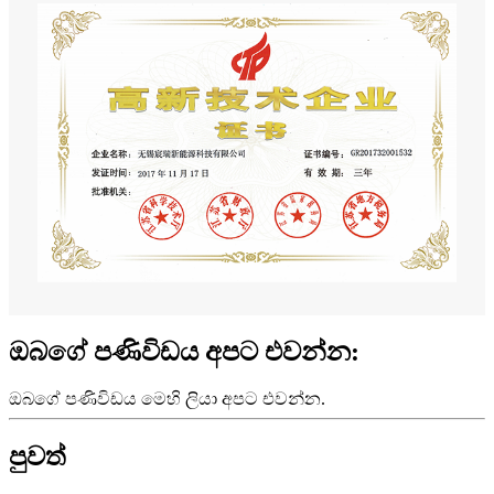
ඔබගේ පණිවිඩය අපට එවන්න:
ඔබගේ පණිවිඩය මෙහි ලියා අපට එවන්න.
පුවත්