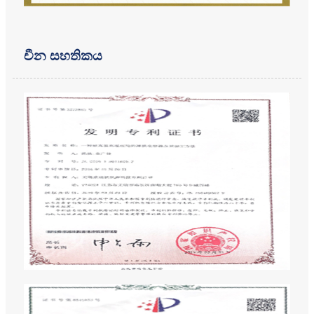
චීන සහතිකය