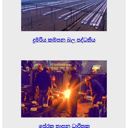
දුම්රිය කම්පන බල පද්ධතිය
ප්‍රේරක තාපන ධාරිත්‍රක