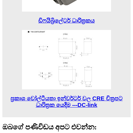
ඩිෆයිබ්‍රිලේටර් ධාරිත්‍රකය
ප්‍රකාශ වෝල්ටීයතා ඉන්වර්ටර් වල CRE චිත්‍රපට
ධාරිත්‍රක යෙදීම ---DC-link
ඔබගේ පණිවිඩය අපට එවන්න: