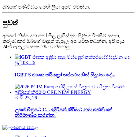
ඔබගේ පණිවිඩය මෙහි ලියා අපට එවන්න.
පුවත්
අපගේ නිෂ්පාදන හෝ මිල ලැයිස්තුව පිළිබඳ විමසීම් සඳහා,
කරුණාකර ඔබගේ විද්‍යුත් තැපෑල අප වෙත තබන්න, අපි පැය
24ක් ඇතුළත සම්බන්ධ වන්නෙමු.
ජූලි 03, 26
IGBT S එකක මයික්‍රෝ තත්පරයකින් සිදුවන දේ...
මැයි 25, 26
උසස් චිත්‍රපට C... ඉදිරිපත් කිරීමට නව ශක්තියක්
නිර්මාණය කරන්න.