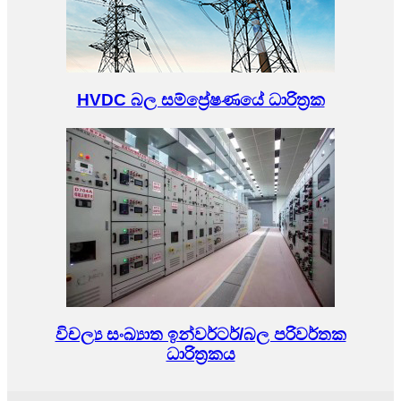
HVDC බල සම්ප්‍රේෂණයේ ධාරිත්‍රක
විචල්‍ය සංඛ්‍යාත ඉන්වර්ටර්/බල පරිවර්තක
ධාරිත්‍රකය