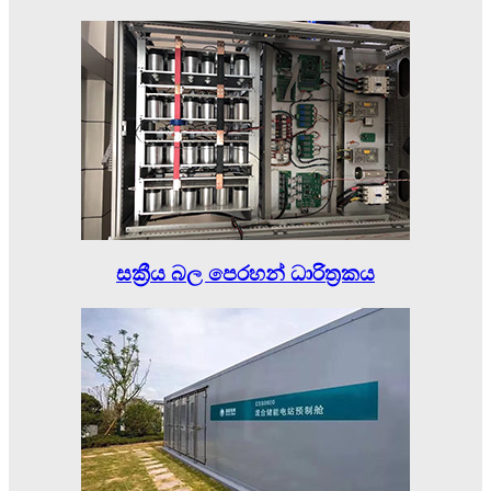
සක්‍රීය බල පෙරහන් ධාරිත්‍රකය