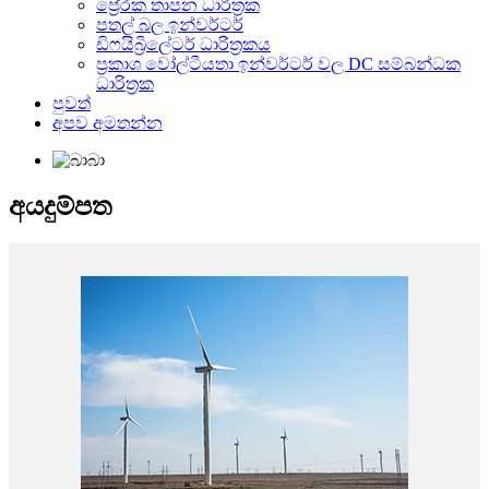
ප්‍රේරක තාපන ධාරිත්‍රක
පතල් බල ඉන්වර්ටර්
ඩිෆයිබ්‍රිලේටර් ධාරිත්‍රකය
ප්‍රකාශ වෝල්ටීයතා ඉන්වර්ටර් වල DC සම්බන්ධක
ධාරිත්‍රක
පුවත්
අපව අමතන්න
අයදුම්පත