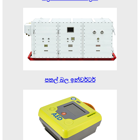
පතල් බල ඉන්වර්ටර්