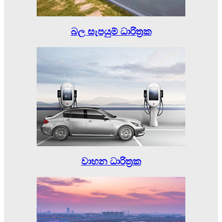
බල සැපයුම් ධාරිත්‍රක
වාහන ධාරිත්‍රක