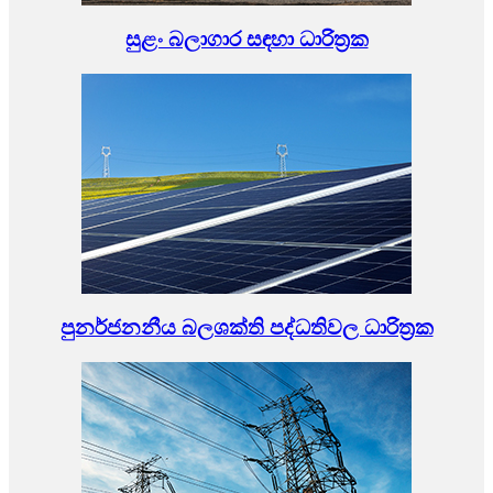
සුළං බලාගාර සඳහා ධාරිත්‍රක
පුනර්ජනනීය බලශක්ති පද්ධතිවල ධාරිත්‍රක