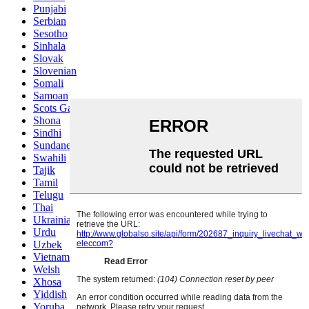
Punjabi
Serbian
Sesotho
Sinhala
Slovak
Slovenian
Somali
Samoan
Scots Gaelic
Shona
Sindhi
Sundanese
Swahili
Tajik
Tamil
Telugu
Thai
Ukrainian
Urdu
Uzbek
Vietnamese
Welsh
Xhosa
Yiddish
Yoruba