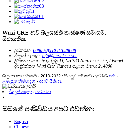
Wuxi CRE නව බලශක්ති තාක්ෂණ සමාගම,
සීමාසහිත.
දුරකථන:
0086-(0)510-81028808
විද්‍යුත් තැපෑල:
info@cre-elec.com
ලිපිනය:
ගොඩනැගිල්ල D, No.789 NanHu මාවත, Liangxi
දිස්ත්‍රික්කය, Wuxi City, Jiangsu පළාත, චීනය 214000
© ප්‍රකාශන හිමිකම - 2010-2022 : සියලුම හිමිකම් ඇවිරිණි.
ඉඟි
-
උණුසුම් නිෂ්පාදන
-
අඩවි සිතියම
විද්‍යුත් තැපෑල යවන්න
x
ඔබගේ පණිවිඩය අපට එවන්න:
English
Chinese