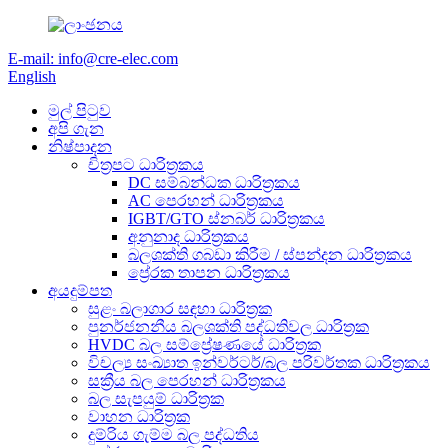
E-mail: info@cre-elec.com
English
මුල් පිටුව
අපි ගැන
නිෂ්පාදන
චිත්‍රපට ධාරිත්‍රකය
DC සම්බන්ධක ධාරිත්‍රකය
AC පෙරහන් ධාරිත්‍රකය
IGBT/GTO ස්නබර් ධාරිත්‍රකය
අනුනාද ධාරිත්‍රකය
බලශක්ති ගබඩා කිරීම / ස්පන්දන ධාරිත්‍රකය
ප්‍රේරක තාපන ධාරිත්‍රකය
අයදුම්පත
සුළං බලාගාර සඳහා ධාරිත්‍රක
පුනර්ජනනීය බලශක්ති පද්ධතිවල ධාරිත්‍රක
HVDC බල සම්ප්‍රේෂණයේ ධාරිත්‍රක
විචල්‍ය සංඛ්‍යාත ඉන්වර්ටර්/බල පරිවර්තක ධාරිත්‍රකය
සක්‍රීය බල පෙරහන් ධාරිත්‍රකය
බල සැපයුම් ධාරිත්‍රක
වාහන ධාරිත්‍රක
දුම්රිය ගැම්ම බල පද්ධතිය